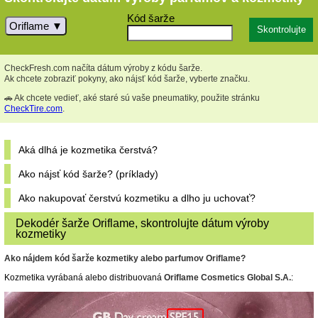
Kód šarže
Oriflame
CheckFresh.com načíta dátum výroby z kódu šarže.
Ak chcete zobraziť pokyny, ako nájsť kód šarže, vyberte značku.
🚗 Ak chcete vedieť, aké staré sú vaše pneumatiky, použite stránku
CheckTire.com
.
Aká dlhá je kozmetika čerstvá?
Ako nájsť kód šarže? (príklady)
Ako nakupovať čerstvú kozmetiku a dlho ju uchovať?
Dekodér šarže Oriflame, skontrolujte dátum výroby
kozmetiky
Ako nájdem kód šarže kozmetiky alebo parfumov Oriflame?
Kozmetika vyrábaná alebo distribuovaná
Oriflame Cosmetics Global S.A.
: