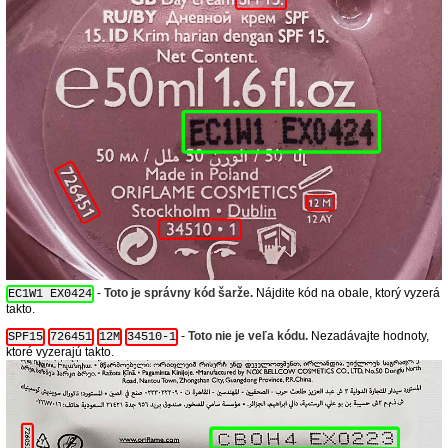
-
Toto je správny kód šarže.
Nájdite kód na obale, ktorý vyzerá
EC1W1 EX0424
takto.
-
Toto nie je veľa kódu.
Nezadávajte hodnoty,
SPF15
726451
12M
34510-1
ktoré vyzerajú takto.