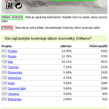
-
Toto je správny kód šarže.
Nájdite kód na obale, ktorý vyzerá
CB0H4 EX0223
takto.
-
Toto nie je veľa kódu.
Nezadávajte hodnoty, ktoré vyzerajú takto.
726052
Kto najčastejšie kontroluje dátum kozmetiky Oriflame?
Krajina
zdieľam
Počet použití
🇵🇱
Poľsko
14.35%
4262
🇷🇺
Rusko
12.78%
3795
🇮🇷
Irán
10.21%
3031
🇹🇷
Turecko
7.16%
2126
🇷🇴
Rumunsko
5.48%
1626
🇮🇩
Indonézia
4.70%
1395
🇮🇳
India
3.69%
1095
🇺🇸
Spojené štáty
3.60%
1069
🇺🇦
Ukrajina
3.04%
903
🇧🇬
Bulharsko
2.09%
622