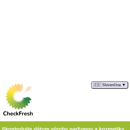
🇸🇰 Slovenčina
Skontrolujte dátum výroby parfumov a kozmetiky