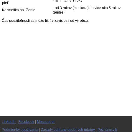
- minimálne 3 roky
pleť
- od 3 rokov (maskara) do viac ako 5 rokov
Kozmetika na líčenie
(púdre)
Čas použiteľnosti sa môže líšiť v závislosti od výrobcu.
LinkedIn
|
Facebook
|
Messenger
Podmienky používania
|
Zásady ochrany osobných údajov
|
Poznámky k