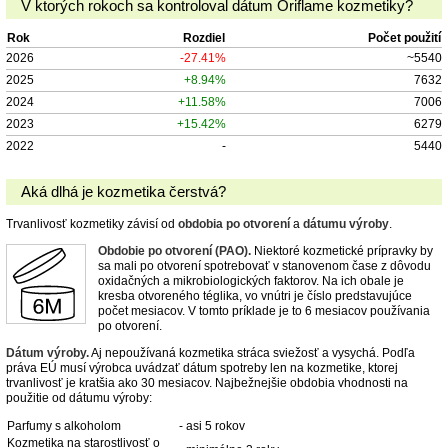
V ktorých rokoch sa kontroloval dátum Oriflame kozmetiky?
Rok
Rozdiel
Počet použití
2026
-27.41%
~5540
2025
+8.94%
7632
2024
+11.58%
7006
2023
+15.42%
6279
2022
-
5440
Aká dlhá je kozmetika čerstvá?
Trvanlivosť kozmetiky závisí od
obdobia po otvorení
a
dátumu výroby
.
Obdobie po otvorení (PAO).
Niektoré kozmetické prípravky by
sa mali po otvorení spotrebovať v stanovenom čase z dôvodu
oxidačných a mikrobiologických faktorov. Na ich obale je
kresba otvoreného téglika, vo vnútri je číslo predstavujúce
počet mesiacov. V tomto príklade je to 6 mesiacov používania
po otvorení.
Dátum výroby.
Aj nepoužívaná kozmetika stráca sviežosť a vysychá. Podľa
práva EÚ musí výrobca uvádzať dátum spotreby len na kozmetike, ktorej
trvanlivosť je kratšia ako 30 mesiacov. Najbežnejšie obdobia vhodnosti na
použitie od dátumu výroby:
Parfumy s alkoholom
- asi 5 rokov
Kozmetika na starostlivosť o