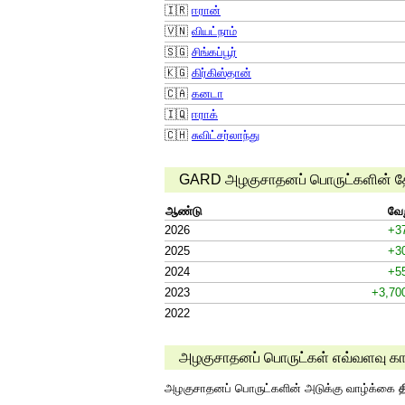
🇮🇷
ஈரான்
🇻🇳
வியட்நாம்
🇸🇬
சிங்கப்பூர்
🇰🇬
கிர்கிஸ்தான்
🇨🇦
கனடா
🇮🇶
ஈராக்
🇨🇭
சுவிட்சர்லாந்து
GARD அழகுசாதனப் பொருட்களின் தேதி
ஆண்டு
வே
2026
+3
2025
+3
2024
+5
2023
+3,70
2022
அழகுசாதனப் பொருட்கள் எவ்வளவு கா
அழகுசாதனப் பொருட்களின் அடுக்கு வாழ்க்கை
த