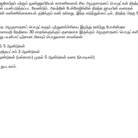
ஜனேற்றம் மற்றும் நுண்ணுயிரியல் காரணிகளால் சில அழகுசாதனப் பொருட்கள் திறந்
்குள் பயன்படுத்தப்பட வேண்டும். அவற்றின் பேக்கேஜிங்கில் திறந்த ஜாடியின் வரைதல்
் எண்ணிக்கையைக் குறிக்கும் எண் உள்ளது. இந்த எடுத்துக்காட்டில், திறந்த பிறகு 
ாத அழகுசாதனப் பொருட்களும் புத்துணர்ச்சியை இழந்து உலர்ந்து போகின்றன.
் காலாவதி தேதியை 30 மாதங்களுக்கும் குறைவாக இருக்கும் அழகுசாதனப் பொருட்களி
ுந்து பயன்பாட்டிற்கான மிகவும் பொதுவான காலங்கள்:
ார் 5 ஆண்டுகள்
றைந்தபட்சம் 3 ஆண்டுகள்
ஆண்டுகள் (மஸ்காரா) முதல் 5 ஆண்டுகள் வரை (பொடிகள்)
ாறுபடலாம்.