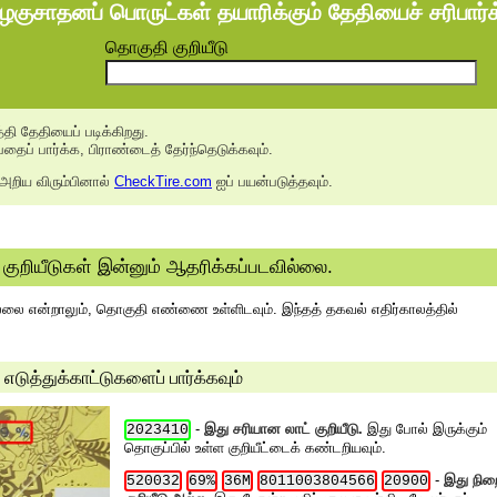
குசாதனப் பொருட்கள் தயாரிக்கும் தேதியைச் சரிபார்க
தொகுதி குறியீடு
்தி தேதியைப் படிக்கிறது.
பதைப் பார்க்க, பிராண்டைத் தேர்ந்தெடுக்கவும்.
றிய விரும்பினால்
CheckTire.com
ஐப் பயன்படுத்தவும்.
குறியீடுகள் இன்னும் ஆதரிக்கப்படவில்லை.
வில்லை என்றாலும், தொகுதி எண்ணை உள்ளிடவும். இந்தத் தகவல் எதிர்காலத்தில்
 எடுத்துக்காட்டுகளைப் பார்க்கவும்
-
இது சரியான லாட் குறியீடு.
இது போல் இருக்கும்
2023410
தொகுப்பில் உள்ள குறியீட்டைக் கண்டறியவும்.
-
இது நி
520032
69%
36M
8011003804566
20900