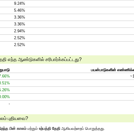
9.24%
5.46%
3.36%
3.36%
2.94%
2.52%
2.52%
 எந்த ஆண்டுகளில் சரிபார்க்கப்பட்டது?
றுபாடு
பயன்பாடுகளின் எண்ணிக
7.66%
~
0.51%
5.26%
0.00%
-
லம் புதியவை?
ிறந்த பின் காலம்
மற்றும்
உற்பத்தி தேதி
ஆகியவற்றைப் பொறுத்தது.