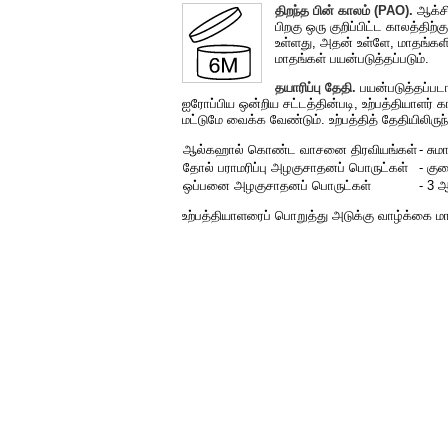
திறந்த பின் காலம் (PAO).
ஆக்சி
பிறகு ஒரு குறிப்பிட்ட காலத்திற
உள்ளது, அதன் உள்ளே, மாதங்களின
மாதங்கள் பயன்படுத்தப்படும்.
தயாரிப்பு தேதி.
பயன்படுத்தப்பட
ஐரோப்பிய ஒன்றிய சட்டத்தின்படி, உற்பத்தியாளர
மட்டுமே வைக்க வேண்டும். உற்பத்தித் தேதியிலிர
ஆல்கஹால் கொண்ட வாசனை திரவியங்கள்
- சும
தோல் பராமரிப்பு அழகுசாதனப் பொருட்கள்
- கு
ஒப்பனை அழகுசாதனப் பொருட்கள்
- 3 
உற்பத்தியாளரைப் பொறுத்து அடுக்கு வாழ்க்கை ம