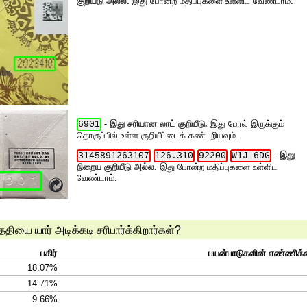
குறியீடு அல்ல.
இது போன்ற மதிப்புகளை உள்ளிட வேண்டாம்.
-
இது சரியான லாட் குறியீடு.
இது போல் இருக்கும்
6901
தொகுப்பில் உள்ள குறியீட்டைக் கண்டறியவும்.
-
இது
3145891263107
126.310
92200
W1J 6DG
நிறைய குறியீடு அல்ல.
இது போன்ற மதிப்புகளை உள்ளிட
வேண்டாம்.
ை யார் அடிக்கடி சரிபார்க்கிறார்கள்?
பகிர்
பயன்பாடுகளின் எண்ணிக
18.07%
14.71%
9.66%