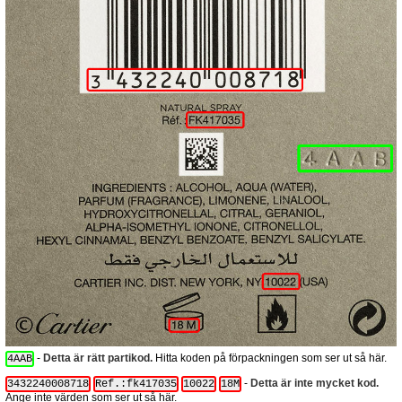
-
Detta är rätt partikod.
Hitta koden på förpackningen som ser ut så här.
4AAB
-
Detta är inte mycket kod.
3432240008718
Ref.:fk417035
10022
18M
Ange inte värden som ser ut så här.