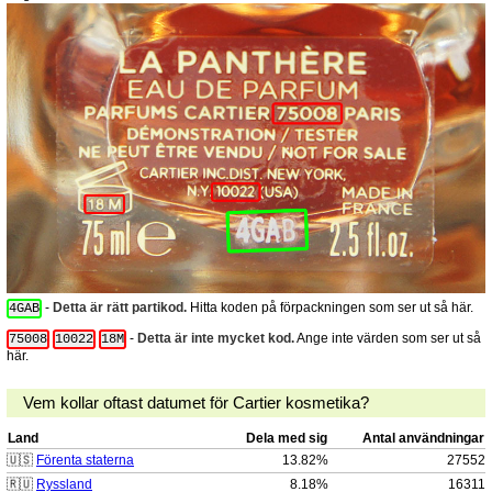
-
Detta är rätt partikod.
Hitta koden på förpackningen som ser ut så här.
4GAB
-
Detta är inte mycket kod.
Ange inte värden som ser ut så
75008
10022
18M
här.
Vem kollar oftast datumet för Cartier kosmetika?
Land
Dela med sig
Antal användningar
🇺🇸
Förenta staterna
13.82%
27552
🇷🇺
Ryssland
8.18%
16311