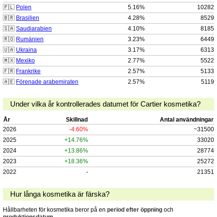
🇵🇱
Polen
5.16%
10282
🇧🇷
Brasilien
4.28%
8529
🇸🇦
Saudiarabien
4.10%
8185
🇷🇴
Rumänien
3.23%
6449
🇺🇦
Ukraina
3.17%
6313
🇲🇽
Mexiko
2.77%
5522
🇫🇷
Frankrike
2.57%
5133
🇦🇪
Förenade arabemiraten
2.57%
5119
Under vilka år kontrollerades datumet för Cartier kosmetika?
År
Skillnad
Antal användningar
2026
-4.60%
~31500
2025
+14.76%
33020
2024
+13.86%
28774
2023
+18.36%
25272
2022
-
21351
Hur långa kosmetika är färska?
Hållbarheten för kosmetika beror på en
period efter öppning
och
produktionsdatum
.