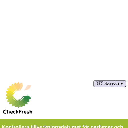
🇸🇪 Svenska
Kontrollera tillverkningsdatumet för parfymer och