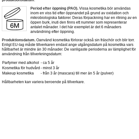
Period efter öppning (PAO).
Vissa kosmetika bör användas
inom en viss tid efter öppnandet på grund av oxidation och
mikrobiologiska faktorer. Deras förpackning har en ritning av en
öppen burk, inuti den finns ett nummer som representerar
antalet månader. I det här exemplet är det 6 månaders
användning efter öppning.
Produktionsdatum.
Oanvänd kosmetika förlorar också sin fräschör och blir torr.
Enligt EU-lag måste tillverkaren endast ange utgångsdatum på kosmetika vars
hållbarhet är mindre än 30 månader. De vanligaste perioderna av lämplighet för
användning från tillverkningsdatum:
Parfymer med alkohol
- ca 5 år
Kosmetika för hudvård
- minst 3 år
Makeup kosmetika
- från 3 år (mascara) till mer än 5 år (pulver)
Hållbarheten kan variera beroende på tillverkare.