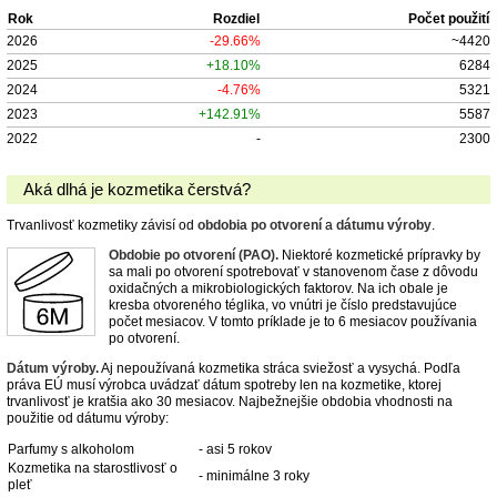
Rok
Rozdiel
Počet použití
2026
-29.66%
~4420
2025
+18.10%
6284
2024
-4.76%
5321
2023
+142.91%
5587
2022
-
2300
Aká dlhá je kozmetika čerstvá?
Trvanlivosť kozmetiky závisí od
obdobia po otvorení
a
dátumu výroby
.
Obdobie po otvorení (PAO).
Niektoré kozmetické prípravky by
sa mali po otvorení spotrebovať v stanovenom čase z dôvodu
oxidačných a mikrobiologických faktorov. Na ich obale je
kresba otvoreného téglika, vo vnútri je číslo predstavujúce
počet mesiacov. V tomto príklade je to 6 mesiacov používania
po otvorení.
Dátum výroby.
Aj nepoužívaná kozmetika stráca sviežosť a vysychá. Podľa
práva EÚ musí výrobca uvádzať dátum spotreby len na kozmetike, ktorej
trvanlivosť je kratšia ako 30 mesiacov. Najbežnejšie obdobia vhodnosti na
použitie od dátumu výroby:
Parfumy s alkoholom
- asi 5 rokov
Kozmetika na starostlivosť o
- minimálne 3 roky
pleť