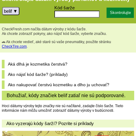
Kód šarže
belif
CheckFresh.com načíta dátum výroby z kódu šarže.
Ak chcete zobraziť pokyny, ako nájsť kód šarže, vyberte značku.
🚗 Ak chcete vedieť, aké staré sú vaše pneumatiky, použite stránku
CheckTire.com
.
Aká dlhá je kozmetika čerstvá?
Ako nájsť kód šarže? (príklady)
Ako nakupovať čerstvú kozmetiku a dlho ju uchovať?
Bohužiaľ, kódy značiek belif zatiaľ nie sú podporované.
Hoci dátumy výroby tejto značky nie sú načítané, zadajte číslo šarže. Tieto
informácie nám môžu umožniť zobraziť dátumy výroby v budúcnosti.
Ako vyzerajú kódy šarží? Pozrite si príklady