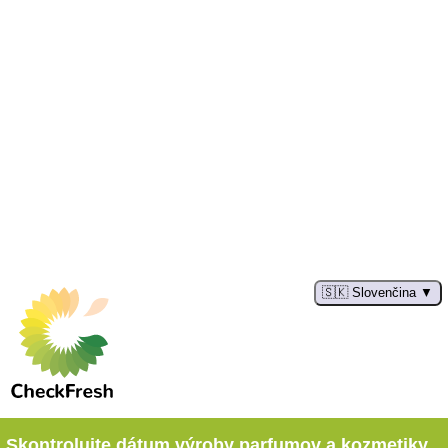
🇸🇰 Slovenčina
Skontrolujte dátum výroby parfumov a kozmetiky