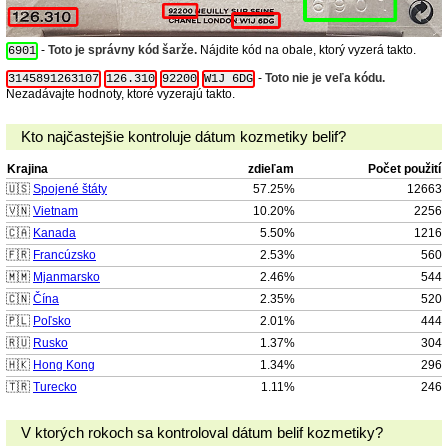
-
Toto je správny kód šarže.
Nájdite kód na obale, ktorý vyzerá takto.
6901
-
Toto nie je veľa kódu.
3145891263107
126.310
92200
W1J 6DG
Nezadávajte hodnoty, ktoré vyzerajú takto.
Kto najčastejšie kontroluje dátum kozmetiky belif?
Krajina
zdieľam
Počet použití
🇺🇸
Spojené štáty
57.25%
12663
🇻🇳
Vietnam
10.20%
2256
🇨🇦
Kanada
5.50%
1216
🇫🇷
Francúzsko
2.53%
560
🇲🇲
Mjanmarsko
2.46%
544
🇨🇳
Čína
2.35%
520
🇵🇱
Poľsko
2.01%
444
🇷🇺
Rusko
1.37%
304
🇭🇰
Hong Kong
1.34%
296
🇹🇷
Turecko
1.11%
246
V ktorých rokoch sa kontroloval dátum belif kozmetiky?