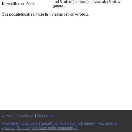
- od 3 rokov (maskara) do viac ako 5 rokov
Kozmetika na líčenie
(púdre)
Čas použiteľnosti sa môže líšiť v závislosti od výrobcu.
LinkedIn
|
Facebook
|
Messenger
Podmienky používania
|
Zásady ochrany osobných údajov
|
Poznámky k
vydaniu
|
Support
|
Aké staré máte pneumatiky?