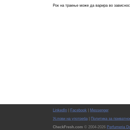
Рок на траење може да варира во зависнос
LinkedIn
|
Facebook
|
Messenger
Услови на употреба
|
Политика за приватно
CheckFresh.com
© 2004-2026
Perfumeria Do