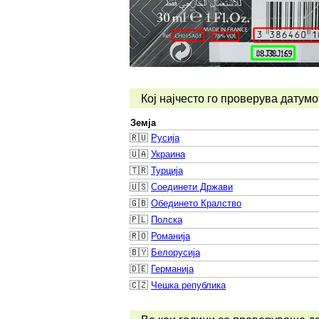
Кој најчесто го проверува датумо
Земја
🇷🇺
Русија
🇺🇦
Украина
🇹🇷
Турција
🇺🇸
Соединети Држави
🇬🇧
Обединето Кралство
🇵🇱
Полска
🇷🇴
Романија
🇧🇾
Белорусија
🇩🇪
Германија
🇨🇿
Чешка република