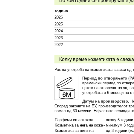
Во кои години се проверуваше да
година
2026
2025
2024
2023
2022
Колку време козметиката е свеж
Рок на употреба на козметиката зависи од
Период по отворањето (PA
временски период по отвор
цртеж на отворена тегла, во
употребата е 6 месеци по о
Датум на производство.
Не
Според законите на ЕУ, производителот тре
помал од 30 месеци. Најчестите периоди н
Парфеми со алкохол
- околу 5 години
Козметика за нега на кожа
- минимум 3 год
Козметика за шминка
- од 3 години (м