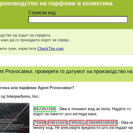
производство на парфеми и козметика
Сериски код
дство од кодот на серијата.
како да го пронајдете кодот за серија.
шите гуми, користете
CheckTire.com
.
t Provocateur, проверете го датумот на производство на
метика или парфеми Agent Provocateur?
а од
Interparfums, Inc.
:
-
Ова е точниот код за лота.
Најдете го
08J38J169
кодот на пакетот што изгледа вака.
-
Ова н
75008
CH015A03
78%VOL
3386460109383
многу код.
Не внесувајте вредности што изгледаат ва