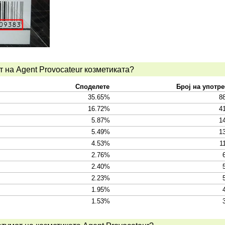
т на Agent Provocateur козметиката?
Споделете
Број на употр
35.65%
8
16.72%
4
5.87%
1
5.49%
1
4.53%
1
2.76%
2.40%
2.23%
1.95%
1.53%