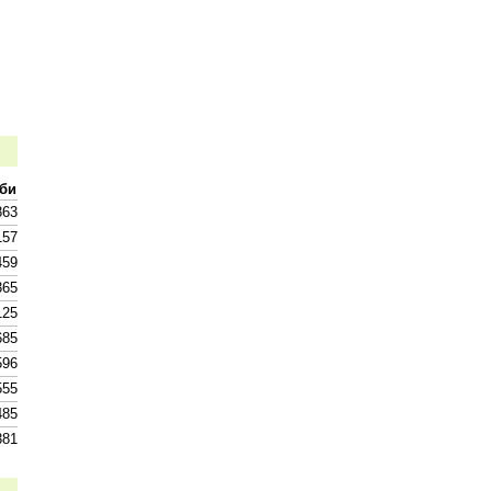
еби
863
157
459
365
125
685
596
555
485
381