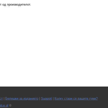
т од производителот.
ст
|
Белешки за изданието
|
Support
|
Колку стари се вашите гуми?
lce.pl
®