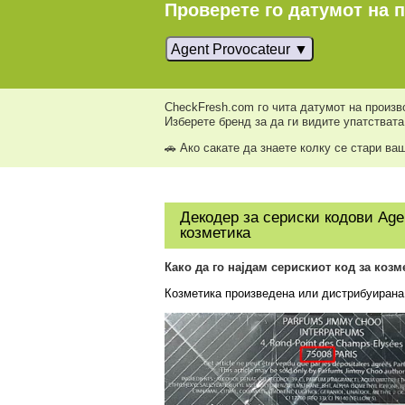
Проверете го датумот на 
Agent Provocateur
CheckFresh.com го чита датумот на произво
Изберете бренд за да ги видите упатствата 
🚗 Ако сакате да знаете колку се стари ва
Декодер за сериски кодови Agen
козметика
Како да го најдам серискиот код за коз
Козметика произведена или дистрибуиран