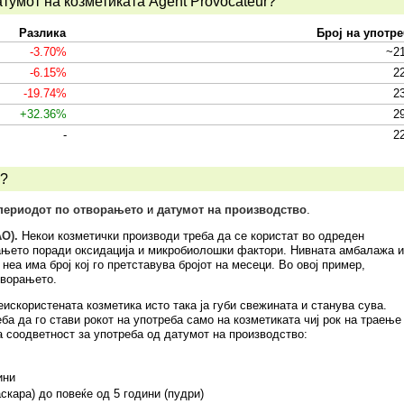
тумот на козметиката Agent Provocateur?
Разлика
Број на употр
-3.70%
~2
-6.15%
2
-19.74%
2
+32.36%
2
-
2
а?
периодот по отворањето
и
датумот на производство
.
O).
Некои козметички производи треба да се користат во одреден
ањето поради оксидација и микробиолошки фактори. Нивната амбалажа 
 неа има број кој го претставува бројот на месеци. Во овој пример,
творањето.
искористената козметика исто така ја губи свежината и станува сува.
ба да го стави рокот на употреба само на козметиката чиј рок на траење
а соодветност за употреба од датумот на производство:
ини
аскара) до повеќе од 5 години (пудри)