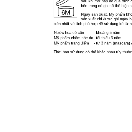
sau khi mở nắp do quá trình 
bên trong có ghi số thể hiện 
Ngay san xuat.
Mỹ phẩm không
sản xuất chỉ được ghi ngày h
biến nhất về tính phù hợp để sử dụng kể từ n
Nước hoa có cồn
- khoảng 5 năm
Mỹ phẩm chăm sóc da
- tối thiểu 3 năm
Mỹ phẩm trang điểm
- từ 3 ​​năm (mascara)
Thời hạn sử dụng có thể khác nhau tùy thuộc