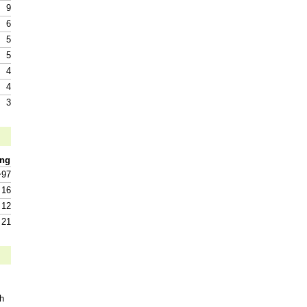
9
6
5
5
4
4
3
ụng
~97
16
12
21
h