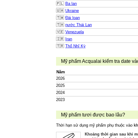
🇵🇱
Ba lan
🇺🇦
Ukraine
🇹🇼
Đài loan
🇹🇭
nước Thái Lan
🇻🇪
Venezuela
🇮🇷
Iran
🇹🇷
Thổ Nhĩ Kỳ
Mỹ phẩm Acqualai kiểm tra date v
Năm
2026
2025
2024
2023
Mỹ phẩm tươi được bao lâu?
Thời hạn sử dụng mỹ phẩm phụ thuộc vào
kh
Khoảng thời gian sau khi m