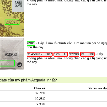
không phải là nhiều mã.
Không nhập các giá trị giống n
thế này.
-
Đây là mã lô chính xác.
Tìm mã trên gói có dạn
6901
như thế này.
-
Đây
3145891263107
126.310
92200
W1J 6DG
không phải là nhiều mã.
Không nhập các giá trị giống n
thế này.
 date của mỹ phẩm Acqualai nhất?
Chia sẻ
Số lần sử d
32.71%
10.28%
9.35%