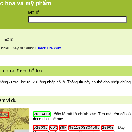
ớc hoa và mỹ phẩm
Mã lô
.
m mã lô.
o nhiêu, hãy sử dụng
CheckTire.com
.
ai chưa được hỗ trợ.
ông được đọc rõ, vui lòng nhập số lô. Thông tin này có thể cho phép chúng 
em ví dụ
-
Đây là mã lô chính xác.
Tìm mã trên gói có
2023410
dạng như thế này.
-
Đây
520032
69%
36M
8011003804566
20900