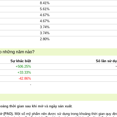
8.41%
5.61%
4.67%
4.67%
3.74%
3.74%
2.80%
ào những năm nào?
Sự khác biệt
Số lần sử d
+506.25%
+33.33%
-42.86%
-
oảng thời gian sau khi mở
và
ngày sản xuất
.
ở (PAO).
Một số mỹ phẩm nên được sử dụng trong khoảng thời gian quy địn