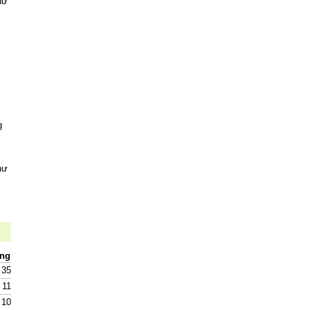
hư
g
hư
ụng
35
11
10