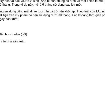
oxy hóa và các yếu tố vi sinh. Bao bì của chúng có hình vẽ một chiếc lọ mở,
số tháng. Trong ví dụ này, nó là 6 tháng sử dụng sau khi mở.
 sử dụng cũng mất đi vẻ tươi tắn và trở nên khô ráp. Theo luật của EU, n
ết hạn trên mỹ phẩm có hạn sử dụng dưới 30 tháng. Các khoảng thời gian p
gày sản xuất:
 đến hơn 5 năm (bột)
 vào nhà sản xuất.