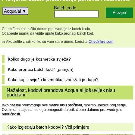
Batch code
Acqualai
CheckFresh.com čita datum proizvodnje iz batch koda.
Odaberite marku da vidite upute kako pronaći batch kod.
🚗 Ako želite znati koliko su vam stare gume, koristite
CheckTire.com
.
Koliko dugo je kozmetika svježa?
Kako pronaći batch kod? (primjeri)
Kako kupiti svježu kozmetiku i zadržati je dugo?
Nažalost, kodovi brendova Acqualai još uvijek nisu
podržani.
Iako datumi proizvodnje ove marke nisu pročitani, molimo unesite broj serije.
Ove informacije nam mogu omogućiti da prikažemo datume proizvodnje u
budućnosti.
Kako izgledaju batch kodovi? Vidi primjere