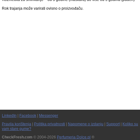
Rok trajanja može varirati ovisno o proizvođaču.
LinkedIn
|
Facebook
|
Messenger
Pravila korištenja
|
Politika privatnosti
|
Napomene o izdanju
|
Support
|
Koliko su
vam stare gume?
CheckFresh.com
© 2004-2026
Perfumeria Dolce.pl
®