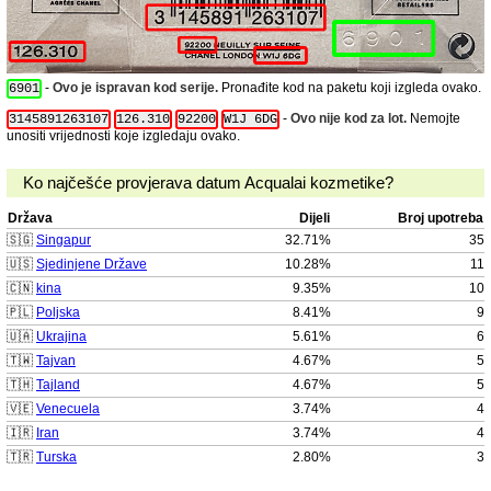
-
Ovo je ispravan kod serije.
Pronađite kod na paketu koji izgleda ovako.
6901
-
Ovo nije kod za lot.
Nemojte
3145891263107
126.310
92200
W1J 6DG
unositi vrijednosti koje izgledaju ovako.
Ko najčešće provjerava datum Acqualai kozmetike?
Država
Dijeli
Broj upotreba
🇸🇬
Singapur
32.71%
35
🇺🇸
Sjedinjene Države
10.28%
11
🇨🇳
kina
9.35%
10
🇵🇱
Poljska
8.41%
9
🇺🇦
Ukrajina
5.61%
6
🇹🇼
Tajvan
4.67%
5
🇹🇭
Tajland
4.67%
5
🇻🇪
Venecuela
3.74%
4
🇮🇷
Iran
3.74%
4
🇹🇷
Turska
2.80%
3