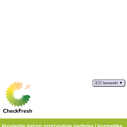
🇧🇦 bosanski
Provjerite datum proizvodnje parfema i kozmetike