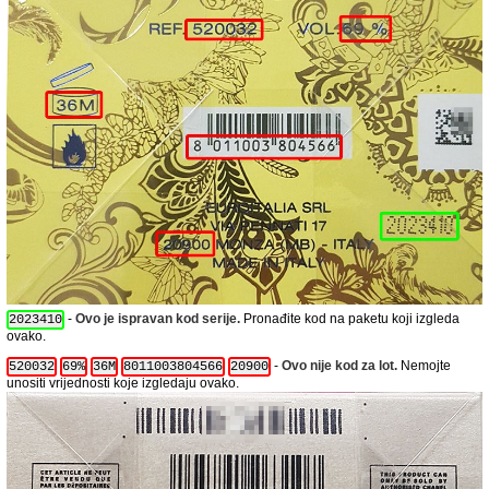
-
Ovo je ispravan kod serije.
Pronađite kod na paketu koji izgleda
2023410
ovako.
-
Ovo nije kod za lot.
Nemojte
520032
69%
36M
8011003804566
20900
unositi vrijednosti koje izgledaju ovako.