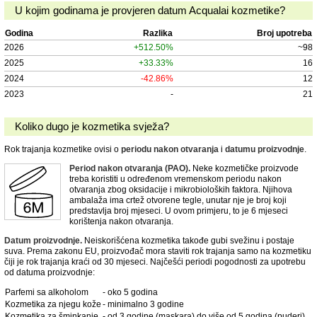
U kojim godinama je provjeren datum Acqualai kozmetike?
Godina
Razlika
Broj upotreba
2026
+512.50%
~98
2025
+33.33%
16
2024
-42.86%
12
2023
-
21
Koliko dugo je kozmetika svježa?
Rok trajanja kozmetike ovisi o
periodu nakon otvaranja
i
datumu proizvodnje
.
Period nakon otvaranja (PAO).
Neke kozmetičke proizvode
treba koristiti u određenom vremenskom periodu nakon
otvaranja zbog oksidacije i mikrobioloških faktora. Njihova
ambalaža ima crtež otvorene tegle, unutar nje je broj koji
predstavlja broj mjeseci. U ovom primjeru, to je 6 mjeseci
korištenja nakon otvaranja.
Datum proizvodnje.
Neiskorišćena kozmetika takođe gubi svežinu i postaje
suva. Prema zakonu EU, proizvođač mora staviti rok trajanja samo na kozmetiku
čiji je rok trajanja kraći od 30 mjeseci. Najčešći periodi pogodnosti za upotrebu
od datuma proizvodnje:
Parfemi sa alkoholom
- oko 5 godina
Kozmetika za njegu kože
- minimalno 3 godine
Kozmetika za šminkanje
- od 3 godine (maskara) do više od 5 godina (puderi)