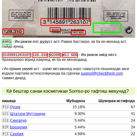
-
Ин рамзи лот дуруст аст.
Рамзи бастаеро, ки ба ин монанд аст,
6901
пайдо кунед.
-
Ин рамзи зиёд нест.
3145891263107
126.310
92200
W1J 6DG
Арзишҳоеро ворид накунед, ки ба ин монанданд.
ℹ️ Ин кӯмаки умумӣ аст - шумо метавонед онро тавассути пешниҳоди акси
кодҳои партияи истеҳсолкунанда ба суроғаи
support@checkfresh.com
такмил диҳед.
Кӣ бештар санаи косметикаи Sorriso-ро тафтиш мекунад?
кишвар
Мубодила
Шумораи истифода
🇷🇺
Русия
15.19%
67
🇺🇸
Штатхои Муттахида
9.30%
41
🇸🇬
Сингапур
5.44%
24
🇧🇷
Бразилия
5.44%
24
🇷🇸
Сербия
4.99%
22