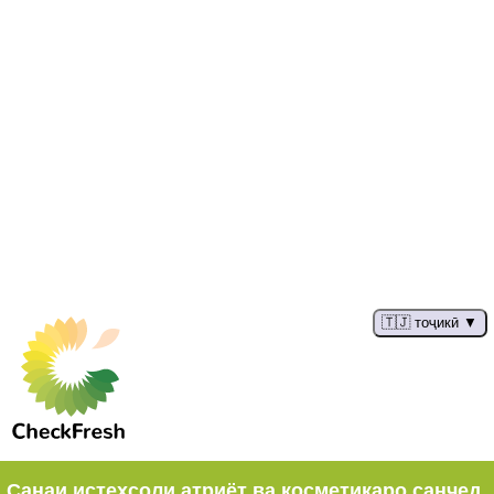
🇹🇯 тоҷикӣ
Санаи истеҳсоли атриёт ва косметикаро санҷед