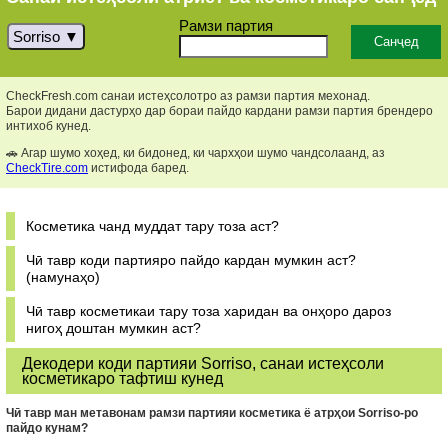
Рамзи партия
Sorriso
CheckFresh.com санаи истеҳсолотро аз рамзи партия мехонад.
Барои дидани дастурҳо дар бораи пайдо кардани рамзи партия брендеро
интихоб кунед.
🚗 Агар шумо хоҳед, ки бидонед, ки чархҳои шумо чандсолаанд, аз
CheckTire.com
истифода баред.
Косметика чанд муддат тару тоза аст?
Чӣ тавр коди партияро пайдо кардан мумкин аст?
(намунаҳо)
Чӣ тавр косметикаи тару тоза харидан ва онҳоро дароз
нигоҳ доштан мумкин аст?
Декодери коди партияи Sorriso, санаи истеҳсоли
косметикаро тафтиш кунед
Чӣ тавр ман метавонам рамзи партияи косметика ё атрҳои Sorriso-ро
пайдо кунам?