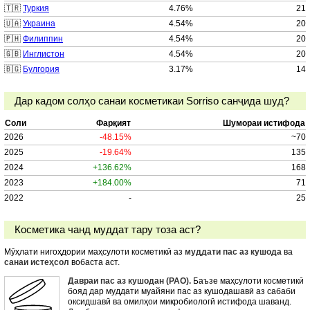
🇹🇷
Туркия
4.76%
21
🇺🇦
Украина
4.54%
20
🇵🇭
Филиппин
4.54%
20
🇬🇧
Инглистон
4.54%
20
🇧🇬
Булгория
3.17%
14
Дар кадом солҳо санаи косметикаи Sorriso санҷида шуд?
Соли
Фарқият
Шумораи истифода
2026
-48.15%
~70
2025
-19.64%
135
2024
+136.62%
168
2023
+184.00%
71
2022
-
25
Косметика чанд муддат тару тоза аст?
Мӯҳлати нигоҳдории маҳсулоти косметикӣ аз
муддати пас аз кушода
ва
санаи истеҳсол
вобаста аст.
Давраи пас аз кушодан (PAO).
Баъзе маҳсулоти косметикӣ
бояд дар муддати муайяни пас аз кушодашавӣ аз сабаби
оксидшавӣ ва омилҳои микробиологӣ истифода шаванд.