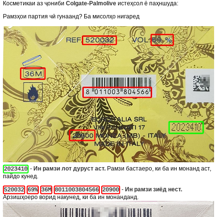
Косметикаи аз ҷониби
Colgate-Palmolive
истеҳсол ё паҳншуда:
Рамзҳои партия чӣ гунаанд? Ба мисолҳо нигаред
-
Ин рамзи лот дуруст аст.
Рамзи бастаеро, ки ба ин монанд аст,
2023410
пайдо кунед.
-
Ин рамзи зиёд нест.
520032
69%
36M
8011003804566
20900
Арзишҳоеро ворид накунед, ки ба ин монанданд.