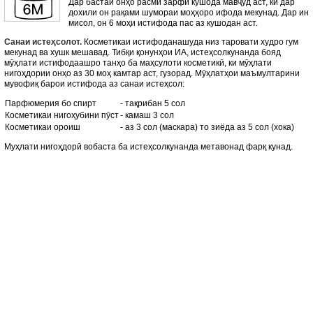
Дар бастаи онҳо расми зарфи кушода мавҷуд аст, ки дар
дохили он рақами шумораи моҳҳоро ифода мекунад. Дар ин
мисол, он 6 моҳи истифода пас аз кушодан аст.
Санаи истеҳсолот.
Косметикаи истифоданашуда низ таровати худро гум
мекунад ва хушк мешавад. Тибқи қонунҳои ИА, истеҳсолкунанда бояд
мӯҳлати истифодаашро танҳо ба маҳсулоти косметикӣ, ки мӯҳлати
нигоҳдории онҳо аз 30 моҳ камтар аст, гузорад. Мӯҳлатҳои маъмултарини
мувофиқ барои истифода аз санаи истеҳсол:
Парфюмерия бо спирт
- тақрибан 5 сол
Косметикаи нигоҳубини пӯст
- камаш 3 сол
Косметикаи ороиш
- аз 3 сол (маскара) то зиёда аз 5 сол (хока)
Муҳлати нигоҳдорӣ вобаста ба истеҳсолкунанда метавонад фарқ кунад.