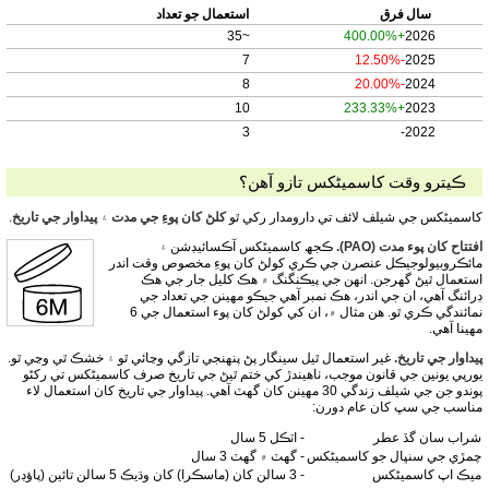
سال
فرق
استعمال جو تعداد
~35
+400.00%
2026
7
-12.50%
2025
8
-20.00%
2024
10
+233.33%
2023
3
-
2022
ڪيترو وقت کاسمیٹکس تازو آھن؟
کاسمیٹکس جي شيلف لائف تي دارومدار رکي ٿو
کلڻ کان پوءِ جي مدت
۽
پيداوار جي تاريخ
.
افتتاح کان پوء مدت (PAO).
ڪجھ کاسمیٹکس آڪسائيڊشن ۽
مائڪروبيولوجيڪل عنصرن جي ڪري کولڻ کان پوءِ مخصوص وقت اندر
استعمال ٿيڻ گهرجن. انهن جي پيڪنگنگ ۾ هڪ کليل جار جي هڪ
ڊرائنگ آهي، ان جي اندر، هڪ نمبر آهي جيڪو مهينن جي تعداد جي
نمائندگي ڪري ٿو. هن مثال ۾، ان کي کولڻ کان پوء استعمال جي 6
مهينا آهي.
پيداوار جي تاريخ.
غير استعمال ٿيل سينگار پڻ پنهنجي تازگي وڃائي ٿو ۽ خشڪ ٿي وڃي ٿو.
يورپي يونين جي قانون موجب، ٺاهيندڙ کي ختم ٿيڻ جي تاريخ صرف کاسمیٹکس تي رکڻو
پوندو جن جي شيلف زندگي 30 مهينن کان گهٽ آهي. پيداوار جي تاريخ کان استعمال لاء
مناسب جي سڀ کان عام دورن:
شراب سان گڏ عطر
- اٽڪل 5 سال
چمڙي جي سنڀال جو کاسمیٹکس
- گهٽ ۾ گهٽ 3 سال
ميڪ اپ کاسمیٹکس
- 3 سالن کان (ماسڪرا) کان وڌيڪ 5 سالن تائين (پاؤڊر)