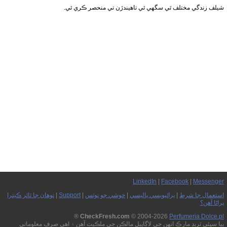
شيلف زندگي مختلف ٿي سگهي ٿي ٺاهيندڙن تي منحصر ڪري ٿي.
LinkedIn
|
Facebook
|
Messenger
استعمال جا شرط
|
پرائيويسي پاليسي
|
خوشي جو نوٽس
|
Support
|
توهان جا ٽائر ڪيترا
پراڻا آهن؟
®
CheckFresh.com
© 2004-2026
Perfumeria Dolce.pl
ٻيا سڀئي ٽريڊ مارڪ انهن جي لاڳاپيل مالڪن جي ملڪيت آهن ۽ اهي صرف معلوماتي