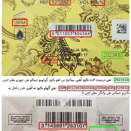
-
هي درست لاٽ ڪوڊ آهي.
پيڪيج تي اهو ڪوڊ ڳولهيو جيڪو هن جهڙو نظر اچي.
2023410
-
هي گهڻو ڪوڊ نه آهي.
قدر داخل نه
36M
8011003804566
20900
69%
520032
ڪريو جيڪي هن وانگر نظر اچن ٿا.