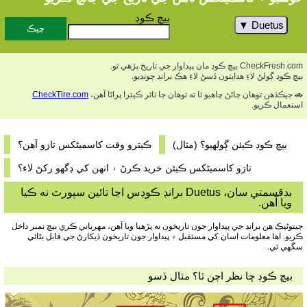
بيچ ڪوڊ
Duetus
CheckFresh.com بيچ ڪوڊ مان پيداوار جي تاريخ پڙهي ٿو.
بيچ ڪوڊ ڳولڻ لاءِ هدايتون ڏسڻ لاءِ هڪ برانڊ چونڊيو.
🚗 جيڪڏهن توهان ڄاڻڻ چاهيو ٿا ته توهان جا ٽائر ڪيترا پراڻا آهن،
CheckTire.com
استعمال ڪريو.
بيچ ڪوڊ ڪيئن ڳولھيو؟ (مثال)
ڪيترو وقت کاسمیٹکس تازو آھن؟
تازو کاسمیٹکس ڪيئن خريد ڪرڻ ۽ انهن کي ڊگهو رکڻ لاء؟
بدقسمتي سان، Duetus برانڊ ڪوڊس اڃا تائين سپورٽ نه ڪيا
ويا آهن.
جيتوڻيڪ هن برانڊ جي پيداوار جون تاريخون نه پڙهيا ويا آهن، مهرباني ڪري بيچ نمبر داخل
ڪريو. اها معلومات اسان کي مستقبل ۾ پيداوار جون تاريخون ڏيکارڻ جي قابل بڻائي
سگھي ٿي.
بيچ ڪوڊ ڇا نظر اچن ٿا؟ مثال ڏسو