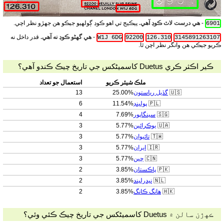
-
هي درست لاٽ ڪوڊ آهي.
پيڪيج تي اهو ڪوڊ ڳولهيو جيڪو هن جهڙو نظر اچي.
6901
-
هي گهڻو ڪوڊ نه آهي.
قدر داخل نه
W1J 6DG
92200
126.310
3145891263107
ڪريو جيڪي هن وانگر نظر اچن ٿا.
ڪير اڪثر ڪري Duetus کاسمیٹکس جي تاريخ چيڪ ڪندو آهي؟
ملڪ
شيئر ڪريو
استعمال جو تعداد
🇺🇸
گڏيل رياستون
25.00%
13
🇵🇱
پولينڊ
11.54%
6
🇸🇬
سينگاپور
7.69%
4
🇺🇦
يوڪرائين
5.77%
3
🇹🇼
تائيوان
5.77%
3
🇮🇷
ايران
5.77%
3
🇨🇳
چين
5.77%
3
🇵🇰
پاڪستان
3.85%
2
🇳🇱
نيدرليند
3.85%
2
🇭🇰
هانگ ڪانگ
3.85%
2
ڪهڙن سالن ۾ Duetus کاسمیٹکس جي تاريخ چيڪ ڪئي وئي؟