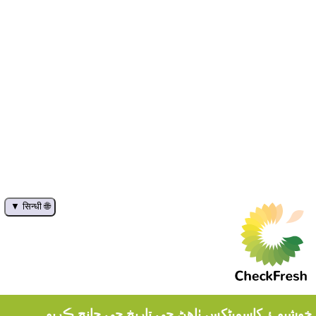
🌐 सिन्धी
خوشبو ۽ کاسمیٹکس ٺاهڻ جي تاريخ جي جانچ ڪريو