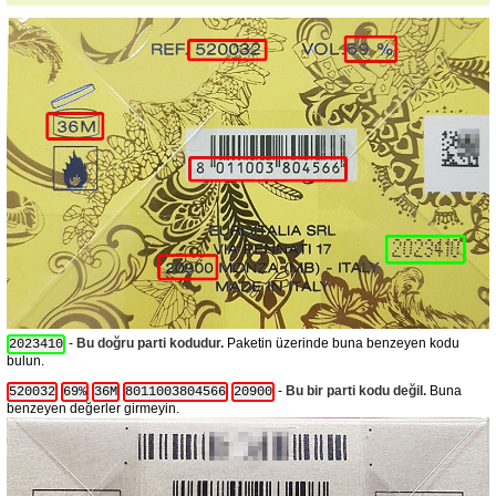
-
Bu doğru parti kodudur.
Paketin üzerinde buna benzeyen kodu
2023410
bulun.
-
Bu bir parti kodu değil.
Buna
520032
69%
36M
8011003804566
20900
benzeyen değerler girmeyin.