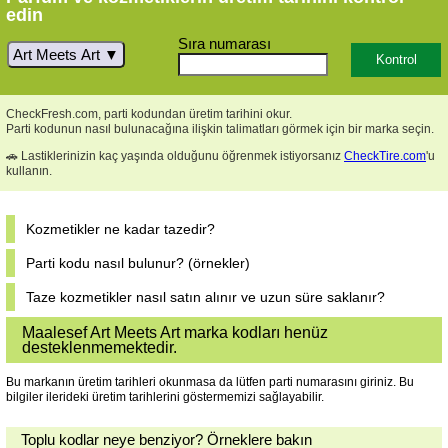
edin
Sıra numarası
Art Meets Art
CheckFresh.com, parti kodundan üretim tarihini okur.
Parti kodunun nasıl bulunacağına ilişkin talimatları görmek için bir marka seçin.
🚗 Lastiklerinizin kaç yaşında olduğunu öğrenmek istiyorsanız
CheckTire.com
'u
kullanın.
Kozmetikler ne kadar tazedir?
Parti kodu nasıl bulunur? (örnekler)
Taze kozmetikler nasıl satın alınır ve uzun süre saklanır?
Maalesef Art Meets Art marka kodları henüz
desteklenmemektedir.
Bu markanın üretim tarihleri ​​okunmasa da lütfen parti numarasını giriniz. Bu
bilgiler ilerideki üretim tarihlerini göstermemizi sağlayabilir.
Toplu kodlar neye benziyor? Örneklere bakın