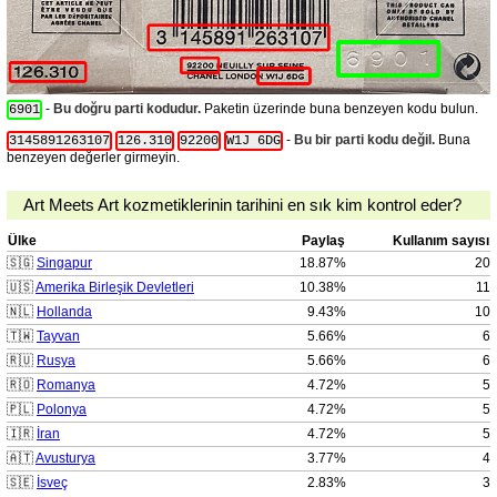
-
Bu doğru parti kodudur.
Paketin üzerinde buna benzeyen kodu bulun.
6901
-
Bu bir parti kodu değil.
Buna
3145891263107
126.310
92200
W1J 6DG
benzeyen değerler girmeyin.
Art Meets Art kozmetiklerinin tarihini en sık kim kontrol eder?
Ülke
Paylaş
Kullanım sayısı
🇸🇬
Singapur
18.87%
20
🇺🇸
Amerika Birleşik Devletleri
10.38%
11
🇳🇱
Hollanda
9.43%
10
🇹🇼
Tayvan
5.66%
6
🇷🇺
Rusya
5.66%
6
🇷🇴
Romanya
4.72%
5
🇵🇱
Polonya
4.72%
5
🇮🇷
İran
4.72%
5
🇦🇹
Avusturya
3.77%
4
🇸🇪
İsveç
2.83%
3