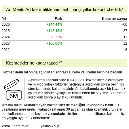
Art Meets Art kozmetiklerinin tarihi hangi yıllarda kontrol edildi?
Yıl
Fark
Kullanım sayısı
2026
+144.44%
~66
2025
+145.45%
27
2024
-8.33%
11
2023
+100.00%
12
2022
-
6
Kozmetikler ne kadar tazedir?
Kozmetiklerin raf ömrü,
açıldıktan sonraki süreye
ve
üretim tarihine
bağlıdır.
Açıldıktan sonraki süre (PAO).
Bazı kozmetikler, oksidasyon
ve mikrobiyolojik faktörler nedeniyle açıldıktan sonra belirli bir
süre içerisinde kullanılmalıdır. Ambalajlarında açık bir kavanoz
çizimi var, içinde ay sayısını temsil eden bir sayı var. Bu örnekte,
açıldıktan sonra 6 aylık kullanımdır.
Üretim tarihi.
Kullanılmayan kozmetikler de tazeliğini kaybederek kurur. AB
yasalarına göre üretici, yalnızca raf ömrü 30 aydan az olan kozmetik ürünlere
son kullanma tarihini koymak zorundadır. Üretim tarihinden itibaren kullanım için
en yaygın uygunluk dönemleri:
Alkollü parfümler
- yaklaşık 5 yıl