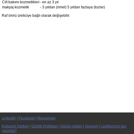
Cilt bakımı kozmetikleri
- en az 3 yıl
makyaj kozmetik
- 3 yıldan (rimel) 5 yıldan fazlaya (tozlar)
Raf ömrü üreticiye bağlı olarak değişebilir.
LinkedIn
|
Facebook
|
Messenger
Kullanım Şartları
|
Gizlilik Politikası
|
Sürüm notları
|
Support
|
Lastikleriniz kaç
yaşında?