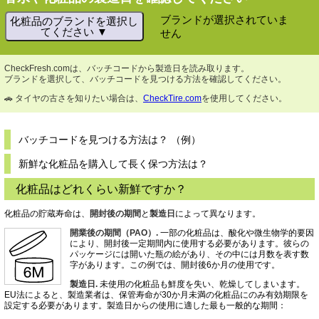
ブランドが選択されていま
化粧品のブランドを選択し
てください
せん
CheckFresh.comは、バッチコードから製造日を読み取ります。
ブランドを選択して、バッチコードを見つける方法を確認してください。
🚗 タイヤの古さを知りたい場合は、
CheckTire.com
を使用してください。
バッチコードを見つける方法は？ （例）
新鮮な化粧品を購入して長く保つ方法は？
化粧品はどれくらい新鮮ですか？
化粧品の貯蔵寿命は、
開封後の期間
と
製造日
によって異なります。
開業後の期間（PAO）.
一部の化粧品は、酸化や微生物学的要因
により、開封後一定期間内に使用する必要があります。彼らの
パッケージには開いた瓶の絵があり、その中には月数を表す数
字があります。この例では、開封後6か月の使用です。
製造日.
未使用の化粧品も鮮度を失い、乾燥してしまいます。
EU法によると、製造業者は、保管寿命が30か月未満の化粧品にのみ有効期限を
設定する必要があります。製造日からの使用に適した最も一般的な期間：