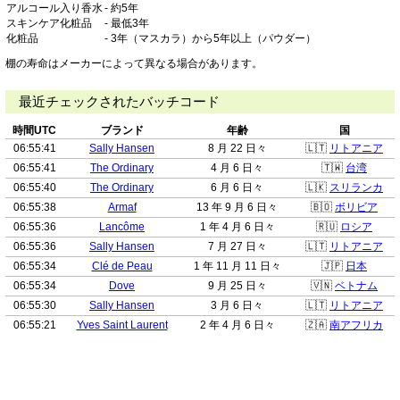
アルコール入り香水
- 約5年
スキンケア化粧品
- 最低3年
化粧品
- 3年（マスカラ）から5年以上（パウダー）
棚の寿命はメーカーによって異なる場合があります。
最近チェックされたバッチコード
時間UTC
ブランド
年齢
国
06:55:41
Sally Hansen
8 月 22 日々
🇱🇹
リトアニア
06:55:41
The Ordinary
4 月 6 日々
🇹🇼
台湾
06:55:40
The Ordinary
6 月 6 日々
🇱🇰
スリランカ
06:55:38
Armaf
13 年 9 月 6 日々
🇧🇴
ボリビア
06:55:36
Lancôme
1 年 4 月 6 日々
🇷🇺
ロシア
06:55:36
Sally Hansen
7 月 27 日々
🇱🇹
リトアニア
06:55:34
Clé de Peau
1 年 11 月 11 日々
🇯🇵
日本
06:55:34
Dove
9 月 25 日々
🇻🇳
ベトナム
06:55:30
Sally Hansen
3 月 6 日々
🇱🇹
リトアニア
06:55:21
Yves Saint Laurent
2 年 4 月 6 日々
🇿🇦
南アフリカ