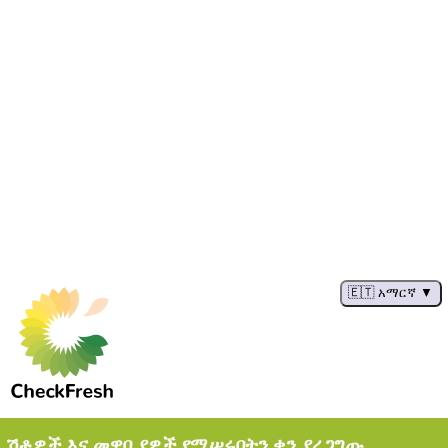
🇪🇹 አማርኛ
ሽቶዎች እና መዋቢያዎች የሚሠሩበትን ቀን ያረጋግጡ