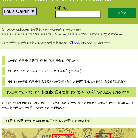
ባች ኮድ
Louis Cardin
CheckFresh.com ከባች ኮድ የተመረተበትን ቀን ያነባል።
የቡድን ኮድ እንዴት ማግኘት እንደሚችሉ መመሪያዎችን ለማየት የምርት ስም ይምረጡ።
🚗 የጎማዎ ዕድሜ ስንት እንደሆነ ለማወቅ ከፈለጉ
CheckTire.com
ይጠቀሙ።
መዋቢያዎች ለምን ያህል ጊዜ ትኩስ ናቸው?
የቡድን ኮድ እንዴት ማግኘት ይቻላል? (ምሳሌ)
ትኩስ መዋቢያዎችን እንዴት መግዛት እና ረጅም ጊዜ መቆየት እንደሚቻል?
የአጋጣሚ ነገር ሆኖ Louis Cardin የምርት ኮዶች ገና አልተደገፉም።
ምንም እንኳን የዚህ ብራንድ የምርት ቀናት ባይነበቡም፣ እባክዎ የቡድን ቁጥሩን ያስገቡ። ይህ መረጃ
ወደፊት የምርት ቀኖችን እንድናሳይ ያስችለናል።
ባች ኮዶች ምን ይመስላሉ? ምሳሌዎችን ተመልከት