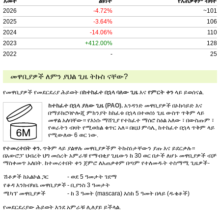
አመት
ልዩነት
የአጠቃቀም ብዛት
2026
-4.72%
~101
2025
-3.64%
106
2024
-14.06%
110
2023
+412.00%
128
2022
-
25
መዋቢያዎች ለምን ያህል ጊዜ ትኩስ ናቸው?
የመዋቢያዎች የመደርደሪያ ሕይወት በ
ከተከፈተ በኋላ ባለው ጊዜ
እና
የምርት ቀን
ላይ ይወሰናል.
ከተከፈተ በኋላ ያለው ጊዜ (PAO).
አንዳንድ መዋቢያዎች በኦክሳይድ እና
በማይክሮባዮሎጂ ምክንያት ከከፈቱ በኋላ በተወሰነ ጊዜ ውስጥ ጥቅም ላይ
መዋል አለባቸው። የእነሱ ማሸጊያ የተከፈተ ማሰሮ ስዕል አለው ፣ በውስጡም ፣
የወራትን ብዛት የሚወክል ቁጥር አለ። በዚህ ምሳሌ, ከተከፈተ በኋላ ጥቅም ላይ
የሚውለው 6 ወር ነው.
የተመረተበት ቀን.
ጥቅም ላይ ያልዋሉ መዋቢያዎችም ትኩስነታቸውን ያጡ እና ይደርቃሉ።
በአውሮፓ ህብረት ህግ መሰረት አምራቹ የማብቂያ ጊዜውን ከ 30 ወር በታች ለሆኑ መዋቢያዎች ብቻ
ማስቀመጥ አለበት. ከተመረተበት ቀን ጀምሮ ለአጠቃቀም በጣም የተለመዱት ተስማሚ ጊዜዎች-
ሽቶዎች ከአልኮል ጋር
- ወደ 5 ዓመታት ገደማ
የቆዳ እንክብካቤ መዋቢያዎች
- ቢያንስ 3 ዓመታት
ሜካፕ መዋቢያዎች
- ከ 3 ዓመት (mascara) እስከ 5 ዓመት በላይ (ዱቄቶች)
የመደርደሪያው ሕይወት እንደ አምራቹ ሊለያይ ይችላል.