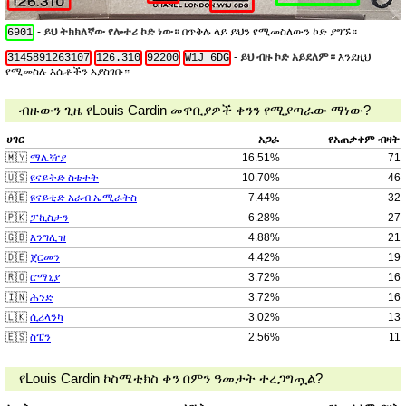
-
ይህ ትክክለኛው የሎተሪ ኮድ ነው።
በጥቅሉ ላይ ይህን የሚመስለውን ኮድ ያግኙ።
6901
-
ይህ ብዙ ኮድ አይደለም።
እንደዚህ
3145891263107
126.310
92200
W1J 6DG
የሚመስሉ እሴቶችን አያስገቡ።
ብዙውን ጊዜ የLouis Cardin መዋቢያዎች ቀንን የሚያጣራው ማነው?
ሀገር
አጋራ
የአጠቃቀም ብዛት
🇲🇾
ማሌዥያ
16.51%
71
🇺🇸
ዩናይትድ ስቴተት
10.70%
46
🇦🇪
ዩናይቲድ አራብ ኤሚራትስ
7.44%
32
🇵🇰
ፓኪስታን
6.28%
27
🇬🇧
እንግሊዝ
4.88%
21
🇩🇪
ጀርመን
4.42%
19
🇷🇴
ሮማኒያ
3.72%
16
🇮🇳
ሕንድ
3.72%
16
🇱🇰
ሲሪላንካ
3.02%
13
🇪🇸
ስፔን
2.56%
11
የLouis Cardin ኮስሜቲክስ ቀን በምን ዓመታት ተረጋግጧል?