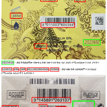
-
ይህ ትክክለኛው የሎተሪ ኮድ ነው።
በጥቅሉ ላይ ይህን የሚመስለውን ኮድ ያግኙ።
2023410
-
ይህ ብዙ ኮድ አይደለም።
እንደዚህ
520032
69%
36M
8011003804566
20900
የሚመስሉ እሴቶችን አያስገቡ።