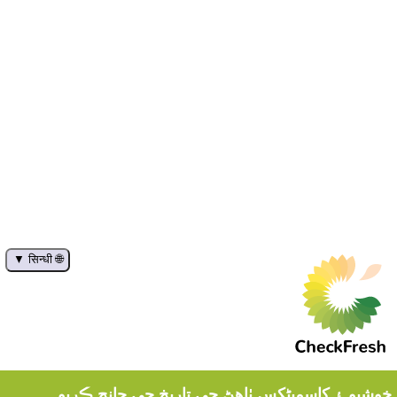
🌐 सिन्धी
خوشبو ۽ کاسمیٹکس ٺاهڻ جي تاريخ جي جانچ ڪريو