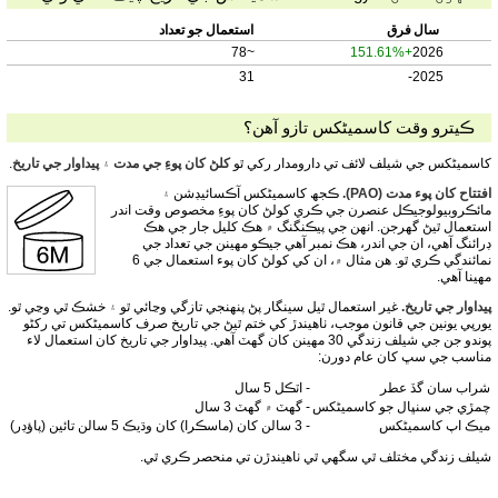
سال
فرق
استعمال جو تعداد
~78
+151.61%
2026
31
-
2025
ڪيترو وقت کاسمیٹکس تازو آھن؟
کاسمیٹکس جي شيلف لائف تي دارومدار رکي ٿو
کلڻ کان پوءِ جي مدت
۽
پيداوار جي تاريخ
.
افتتاح کان پوء مدت (PAO).
ڪجھ کاسمیٹکس آڪسائيڊشن ۽
مائڪروبيولوجيڪل عنصرن جي ڪري کولڻ کان پوءِ مخصوص وقت اندر
استعمال ٿيڻ گهرجن. انهن جي پيڪنگنگ ۾ هڪ کليل جار جي هڪ
ڊرائنگ آهي، ان جي اندر، هڪ نمبر آهي جيڪو مهينن جي تعداد جي
نمائندگي ڪري ٿو. هن مثال ۾، ان کي کولڻ کان پوء استعمال جي 6
مهينا آهي.
پيداوار جي تاريخ.
غير استعمال ٿيل سينگار پڻ پنهنجي تازگي وڃائي ٿو ۽ خشڪ ٿي وڃي ٿو.
يورپي يونين جي قانون موجب، ٺاهيندڙ کي ختم ٿيڻ جي تاريخ صرف کاسمیٹکس تي رکڻو
پوندو جن جي شيلف زندگي 30 مهينن کان گهٽ آهي. پيداوار جي تاريخ کان استعمال لاء
مناسب جي سڀ کان عام دورن:
شراب سان گڏ عطر
- اٽڪل 5 سال
چمڙي جي سنڀال جو کاسمیٹکس
- گهٽ ۾ گهٽ 3 سال
ميڪ اپ کاسمیٹکس
- 3 سالن کان (ماسڪرا) کان وڌيڪ 5 سالن تائين (پاؤڊر)
شيلف زندگي مختلف ٿي سگهي ٿي ٺاهيندڙن تي منحصر ڪري ٿي.