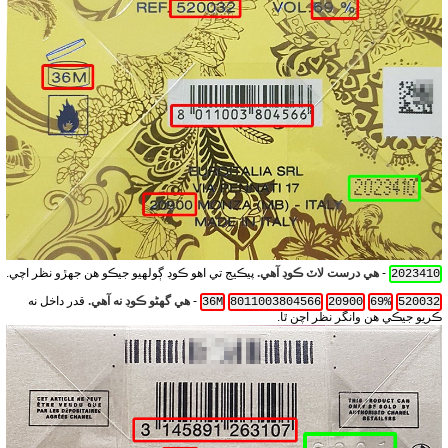
-
هي درست لاٽ ڪوڊ آهي.
پيڪيج تي اهو ڪوڊ ڳولهيو جيڪو هن جهڙو نظر اچي.
2023410
-
هي گهڻو ڪوڊ نه آهي.
قدر داخل نه
36M
8011003804566
20900
69%
520032
ڪريو جيڪي هن وانگر نظر اچن ٿا.