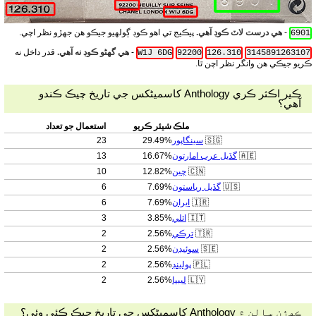
-
هي درست لاٽ ڪوڊ آهي.
پيڪيج تي اهو ڪوڊ ڳولهيو جيڪو هن جهڙو نظر اچي.
6901
-
هي گهڻو ڪوڊ نه آهي.
قدر داخل نه
W1J 6DG
92200
126.310
3145891263107
ڪريو جيڪي هن وانگر نظر اچن ٿا.
ڪير اڪثر ڪري Anthology کاسمیٹکس جي تاريخ چيڪ ڪندو
آهي؟
ملڪ
شيئر ڪريو
استعمال جو تعداد
🇸🇬
سينگاپور
29.49%
23
🇦🇪
گڏيل عرب امارتون
16.67%
13
🇨🇳
چين
12.82%
10
🇺🇸
گڏيل رياستون
7.69%
6
🇮🇷
ايران
7.69%
6
🇮🇹
اٽلي
3.85%
3
🇹🇷
ترڪي
2.56%
2
🇸🇪
سوئيڊن
2.56%
2
🇵🇱
پولينڊ
2.56%
2
🇱🇾
ليبيا
2.56%
2
ڪهڙن سالن ۾ Anthology کاسمیٹکس جي تاريخ چيڪ ڪئي وئي؟