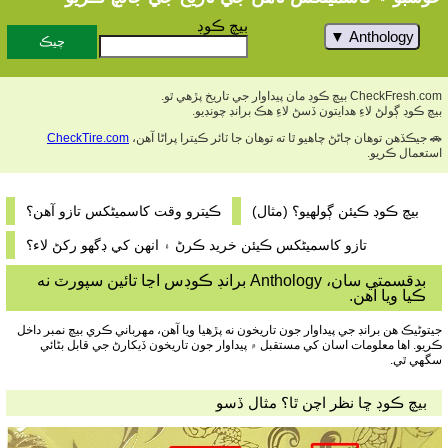
بيچ ڪوڊ
Anthology
CheckFresh.com بيچ ڪوڊ مان پيداوار جي تاريخ پڙهي ٿو.
بيچ ڪوڊ ڳولڻ لاءِ هدايتون ڏسڻ لاءِ هڪ برانڊ چونڊيو.
🚗 جيڪڏهن توهان ڄاڻڻ چاهيو ٿا ته توهان جا ٽائر ڪيترا پراڻا آهن،
CheckTire.com
استعمال ڪريو.
بيچ ڪوڊ ڪيئن ڳولھيو؟ (مثال)
ڪيترو وقت کاسمیٹکس تازو آھن؟
تازو کاسمیٹکس ڪيئن خريد ڪرڻ ۽ انهن کي ڊگهو رکڻ لاء؟
بدقسمتي سان، Anthology برانڊ ڪوڊس اڃا تائين سپورٽ نه
ڪيا ويا آهن.
جيتوڻيڪ هن برانڊ جي پيداوار جون تاريخون نه پڙهيا ويا آهن، مهرباني ڪري بيچ نمبر داخل
ڪريو. اها معلومات اسان کي مستقبل ۾ پيداوار جون تاريخون ڏيکارڻ جي قابل بڻائي
سگھي ٿي.
بيچ ڪوڊ ڇا نظر اچن ٿا؟ مثال ڏسو